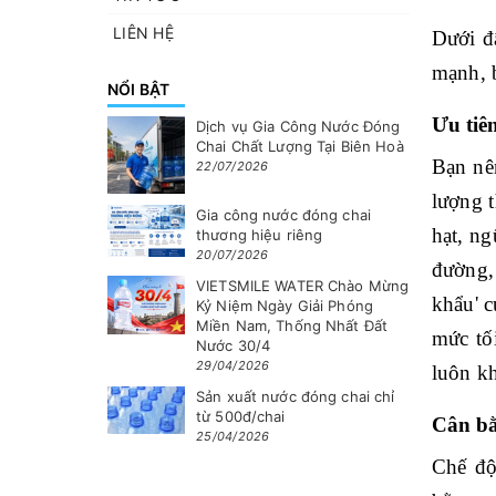
LIÊN HỆ
Dưới đ
mạnh, b
NỔI BẬT
Ưu tiê
Dịch vụ Gia Công Nước Đóng
Chai Chất Lượng Tại Biên Hoà
Bạn nê
22/07/2026
lượng t
Gia công nước đóng chai
hạt, n
thương hiệu riêng
20/07/2026
đường, 
VIETSMILE WATER Chào Mừng
khẩu' c
Kỷ Niệm Ngày Giải Phóng
Miền Nam, Thống Nhất Đất
mức tố
Nước 30/4
29/04/2026
luôn k
Sản xuất nước đóng chai chỉ
từ 500đ/chai
Cân bằ
25/04/2026
Chế độ