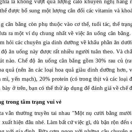
ghĩa là không vượt quá lượng calo khuyến nghị hàng 
thể được bổ sung một lượng cân đối các vitamin và khoá
g cân bằng còn phụ thuộc vào cơ thể, tuổi tác, thể trạ
đưa ra một ví dụ chung nhất về việc ăn uống cân bằng.
ăm hỏi các chuyên gia dinh dưỡng về khẩu phần ăn dưới 
ế độ ăn uống này được rất nhiều người tuân theo. Và ch
út nào. Chế độ ăn uống cân bằng gồm 30% rau củ (rau
a quả (nên ăn các loại hoa quả giàu dinh dưỡng hơn, v
 mì, yến mạch), 20% protein (có trong thịt và các loạ
h bày ở trên, bạn có thể thử áp dụng để đánh giá về chế
g trong tâm trạng vui vẻ
ta vẫn thường truyền tai nhau "Một nụ cười bằng mười
 xuất hiện đâu nhé. Làm bất cứ việc gì, dù bận rộn đến
ng với gia đình. Bữa cơm ngon với những câu chuyện nhẹ