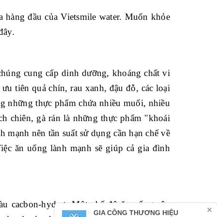
a hàng đầu của Vietsmile water. Muốn khỏe
đây.
chúng cung cấp dinh dưỡng, khoáng chất vi
u tiên quả chín, rau xanh, đậu đỗ, các loại
ụng những thực phẩm chứa nhiều muối, nhiều
ích chiên, gà rán là những thực phẩm "khoái
nh mạnh nên tần suất sử dụng cần hạn chế về
iệc ăn uống lành mạnh sẽ giúp cả gia đình
àu cacbon-hydrat. Một chế độ ăn uống cân