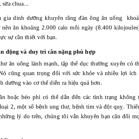
, sữa chua...
 gia dinh dưỡng khuyên rằng đàn ông ăn uống khoản
 nên ăn khoảng 2.000 calo mỗi ngày (8.400 kilojoules
ực sự cần thiết với bạn.
n động và duy trì cân nặng phù hợp
hư ăn uống lành mạnh, tập thể dục thường xuyên có t
 Nó cũng quan trọng đối với sức khỏe và nhiều lợi ích
h dưỡng vào cơ thể diễn ra hiệu quả hơn.
ân hoặc béo phì có thể dẫn đến các tình trạng không 
loại 2, một số bệnh ung thư, bệnh tim và đột quỵ. Thiế
những lý do trên, chúng tôi vẫn khuyên bạn cân đối mọi