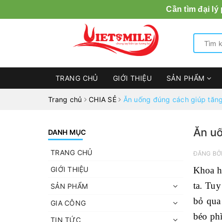
Cần tìm đại lý
TRANG CHỦ
GIỚI THIỆU
SẢN PHẨM
Trang chủ
CHIA SẺ
Ăn uống đúng cách giúp tăng
Ăn uố
DANH MỤC
TRANG CHỦ
ĐĂNG BỞ
GIỚI THIỆU
Khoa h
ta. Tuy
SẢN PHẨM
bỏ qua
GIA CÔNG
béo phì
TIN TỨC