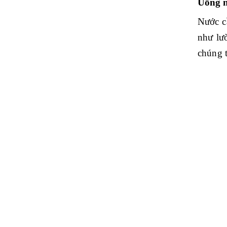
Uống n
Nước c
như lư
chúng t