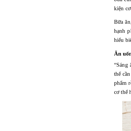
kiện cơ
Bữa ăn
hạnh ph
hiểu bi
Ăn uốn
“Sáng ă
thể cầ
phẩm r
cơ thể 