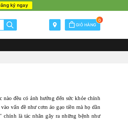
ăng ký ngay
0
GIỎ HÀNG
úc nào đều có ảnh hưởng đến sức khỏe chính
ốn vào vấn đề như cơm áo gạo tiền mà họ dần
" chính là tác nhân gây ra những bệnh như