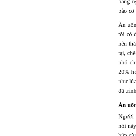
bằng n
bảo cơ 
Ăn uốn
tôi có 
nên th
tại, ch
nhỏ ch
20% ho
như lúa
đã trìn
Ăn uốn
Người 
nói này
bữa cù