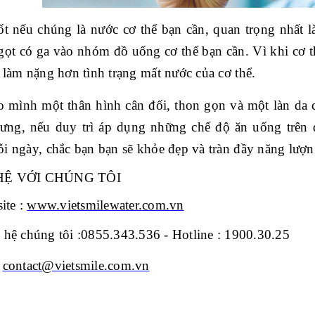
ốt nếu chúng là nước cơ thể bạn cần, quan trọng nh
ất 
gọt có ga vào nhóm đồ uống cơ thể bạn cần. Vì khi cơ t
 làm nặng hơn tình trạng mất nước của cơ thể.
 mình một thân hình cân đối, thon gọn và một làn da c
ưng, nếu duy trì áp dụng những chế độ ăn uống trên đâ
i ngày, chắc bạn bạn sẽ khỏe đẹp và tràn đầy năng lượ
HỆ VỚI CHÚNG TÔI
ite :
www.vietsmilewater.com.vn
n hệ chúng tôi :0855.343.536 - Hotline : 1900.30.25
:
contact@vietsmile.com.vn