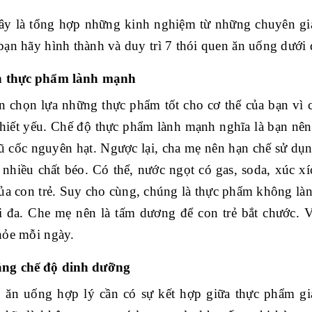
ây là tổng hợp những kinh nghiệm từ những chuyên gi
ạn hãy hình thành và duy trì 7 thói quen ăn uống dưới 
n thực phẩm lành mạnh
n chọn lựa những thực phẩm tốt cho cơ thể của bạn vì 
hiết yếu. Chế độ thực phẩm lành mạnh nghĩa là bạn nên ư
gũ cốc nguyên hạt. Ngược lại, cha mẹ nên hạn chế sử d
nhiều chất béo. Có thể, nước ngọt có gas, soda, xúc x
ủa con trẻ. Suy cho cùng, chúng là thực phẩm không là
i đa. Che mẹ nên là tấm dương để con trẻ bắt chước. V
hỏe mỗi ngày.
ng chế độ dinh dưỡng
 ăn uống hợp lý cần có sự kết hợp giữa thực phẩm gi