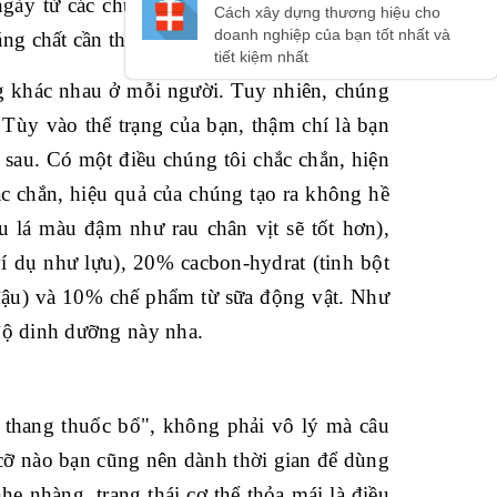
ngày từ các chuyên gia. Cách này giúp đảm
ng chất cần thiết để luôn khỏe mạnh.
ng khác nhau ở mỗi người. Tuy nhiên, chúng
 Tùy vào thể trạng của bạn, thậm chí là bạn
sau. Có một điều chúng tôi chắc chắn, hiện
ắc chắn, hiệu quả của chúng tạo ra không hề
 lá màu đậm như rau chân vịt sẽ tốt hơn),
í dụ như lựu), 20% cacbon-hydrat (tinh bột
i đậu) và 10% chế phẩm từ sữa động vật. Như
 độ dinh dưỡng này nha.
 thang thuốc bổ", không phải vô lý mà câu
 cỡ nào bạn cũng nên dành thời gian để dùng
 nhàng, trạng thái cơ thể thỏa mái là điều