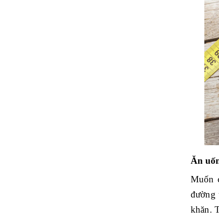
Ăn uốn
Muốn c
đường 
khăn. 