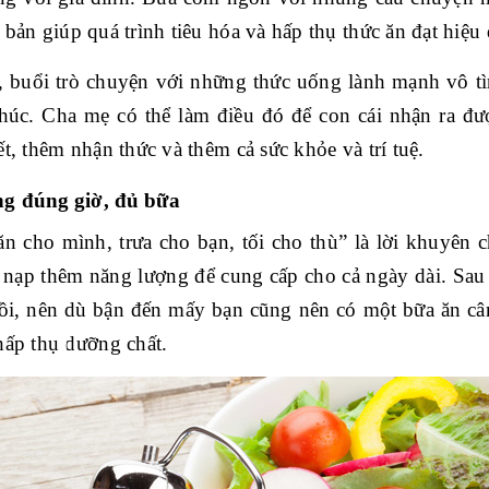
 bản giúp quá trình tiêu hóa và hấp thụ thức ăn đạt hiệu
, buổi trò chuyện với những thức uống lành mạnh vô tì
úc. Cha mẹ có thể làm điều đó để con cái nhận ra được
ết, thêm nhận thức và thêm cả sức khỏe và trí tuệ.
g đúng giờ, đủ bữa
n cho mình, trưa cho bạn, tối cho thù” là lời khuyên 
n nạp thêm năng lượng để cung cấp cho cả ngày dài. Sa
ồi, nên dù bận đến mấy bạn cũng nên có một bữa ăn cân
hấp thụ dưỡng chất.