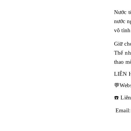
Nước t
nước n
vô tình
Giữ cho
Thế nh
thao mỗ
LIÊN 
💬Webs
☎
️ Liê
Email