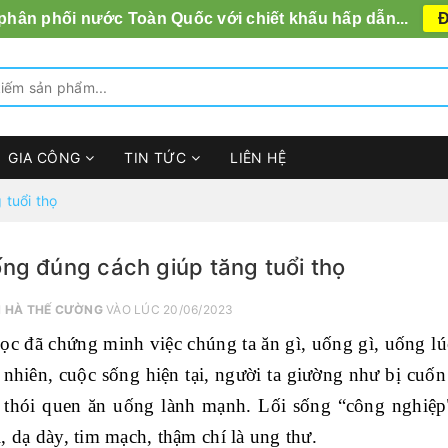
 phân phối nước Toàn Quốc với chiết khấu hấp dẫn...
Đ
GIA CÔNG
TIN TỨC
LIÊN HỆ
 tuổi thọ
ng đúng cách giúp tăng tuổi thọ
I
HÀ THẾ CƯỜNG
VÀO LÚC 20/06/2023
ọc đã chứng minh việc chúng ta ăn gì, uống gì, uống l
 nhiên, cuộc sống hiện tại, người ta giường như bị cu
 thói quen ăn uống lành mạnh. Lối sống “công nghiệp
, dạ dày, tim mạch, thậm chí là ung thư.