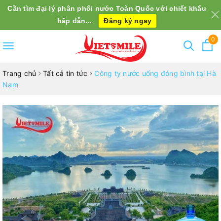
Cần tìm đại lý phân phối nước Toàn Quốc với chiết khấu
hấp dẫn...
Đăng ký ngay
0
Toggle
navigation
Trang chủ
Tất cả tin tức
Công ty nước uống đóng bình tại Hà
Nam