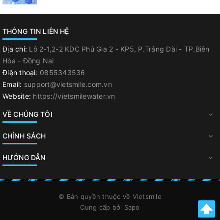
THÔNG TIN LIÊN HỆ
Địa chỉ:
Lô 2-1,2-2 KDC Phú Gia 2 - KP5, P.Trảng Dài - TP.Biên
Hòa - Đồng Nai
Điện thoại:
0855343536
Email:
support@vietsmile.com.vn
Website:
https://vietsmilewater.vn
VỀ CHÚNG TÔI
CHÍNH SÁCH
HƯỚNG DẪN
© Bản quyền thuộc về
Vietsmile
Cung cấp bởi
Sapo