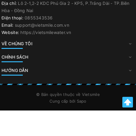
Địa chỉ:
Lô 2-1,2-2 KDC Phú Gia 2 - KP5, P.Trảng Dài - TP.Biên
Hòa - Đồng Nai
Điện thoại:
0855343536
Email:
support@vietsmile.com.vn
Website:
https://vietsmilewater.vn
VỀ CHÚNG TÔI
CHÍNH SÁCH
HƯỚNG DẪN
© Bản quyền thuộc về
Vietsmile
Cung cấp bởi
Sapo