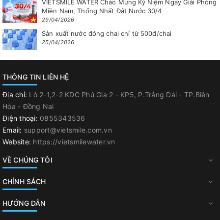
VIETSMILE WATER Chào Mừng Kỷ Niệm Ngày Giải Phóng
Miền Nam, Thống Nhất Đất Nước 30/4
29/04/2026
Sản xuất nước đóng chai chỉ từ 500đ/chai
25/04/2026
THÔNG TIN LIÊN HỆ
Địa chỉ:
Lô 2-1,2-2 KDC Phú Gia 2 - KP5, P.Trảng Dài - TP.Biên
Hòa - Đồng Nai
Điện thoại:
0855343536
Email:
support@vietsmile.com.vn
Website:
https://vietsmilewater.vn
VỀ CHÚNG TÔI
CHÍNH SÁCH
HƯỚNG DẪN