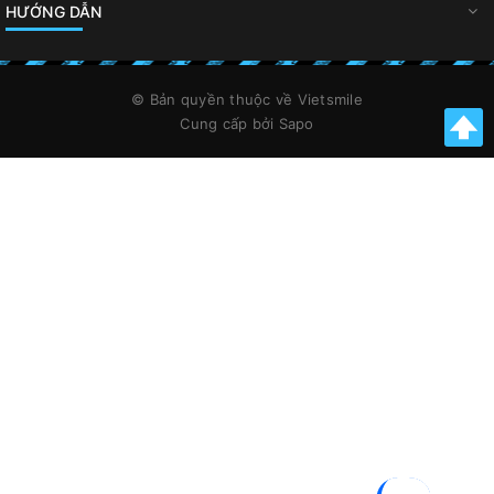
HƯỚNG DẪN
© Bản quyền thuộc về
Vietsmile
Cung cấp bởi
Sapo