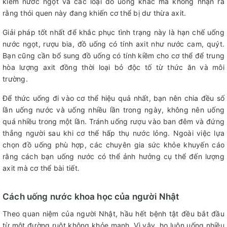
kiếm nước ngọt và các loại đồ uống khác mà không nhận ra
rằng thói quen này đang khiến cơ thể bị dư thừa axit.
Giải pháp tốt nhất để khắc phục tình trạng này là hạn chế uống
nước ngọt, rượu bia, đồ uống có tính axit như nước cam, quýt.
Bạn cũng cần bổ sung đồ uống có tính kiềm cho cơ thể để trung
hòa lượng axit đồng thời loại bỏ độc tố từ thức ăn và môi
trường.
Để thức uống đi vào cơ thể hiệu quả nhất, bạn nên chia đều số
lần uống nước và uống nhiều lần trong ngày, không nên uống
quá nhiều trong một lần. Tránh uống rượu vào ban đêm và đứng
thẳng người sau khi cơ thể hấp thụ nước lỏng. Ngoài việc lựa
chọn đồ uống phù hợp, các chuyên gia sức khỏe khuyến cáo
rằng cách bạn uống nước có thể ảnh hưởng cụ thể đến lượng
axit mà cơ thể bài tiết.
Cách uống nước khoa học của người Nhật
Theo quan niệm của người Nhật, hầu hết bệnh tật đều bắt đầu
từ một đường ruột không khỏe mạnh. Vì vậy, họ luôn uống nhiều