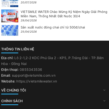
20/07/2026
VIETSMILE WATER Chào Mừng Kỷ Niệm Ngày Giải Phóng
Miền Nam, Thống Nhất Đất Nước 30/4
29/04/2026
Sản xuất nước đóng chai chỉ từ 500đ/chai
25/04/2026
THÔNG TIN LIÊN HỆ
Địa chỉ:
Lô 2-1,2-2 KDC Phú Gia 2 - KP5, P.Trảng Dài - TP.Biên
Hòa - Đồng Nai
Điện thoại:
0855343536
Email:
support@vietsmile.com.vn
Website:
https://vietsmilewater.vn
VỀ CHÚNG TÔI
CHÍNH SÁCH