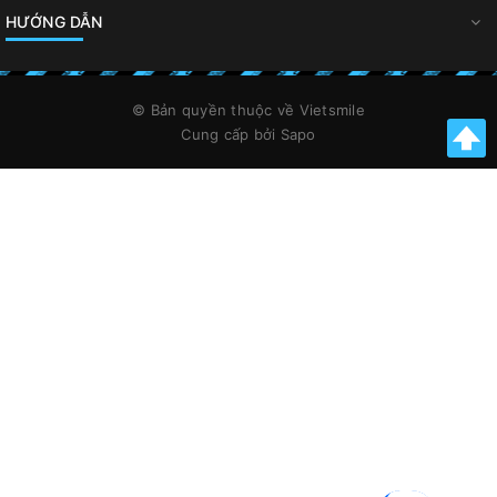
HƯỚNG DẪN
© Bản quyền thuộc về
Vietsmile
Cung cấp bởi
Sapo