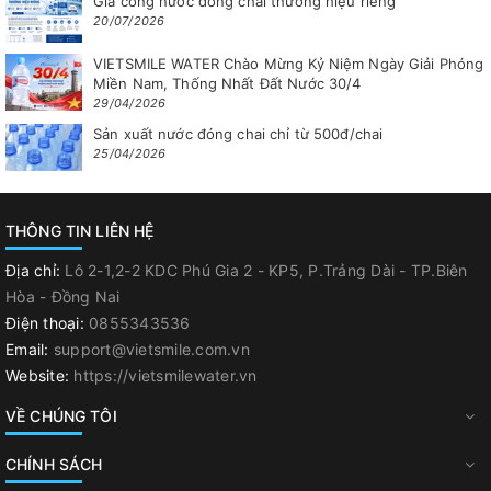
Gia công nước đóng chai thương hiệu riêng
20/07/2026
VIETSMILE WATER Chào Mừng Kỷ Niệm Ngày Giải Phóng
Miền Nam, Thống Nhất Đất Nước 30/4
29/04/2026
Sản xuất nước đóng chai chỉ từ 500đ/chai
25/04/2026
THÔNG TIN LIÊN HỆ
Địa chỉ:
Lô 2-1,2-2 KDC Phú Gia 2 - KP5, P.Trảng Dài - TP.Biên
Hòa - Đồng Nai
Điện thoại:
0855343536
Email:
support@vietsmile.com.vn
Website:
https://vietsmilewater.vn
VỀ CHÚNG TÔI
CHÍNH SÁCH