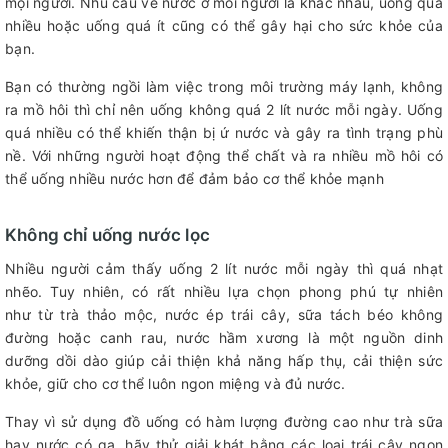
mọi người. Nhu cầu về nước ở mỗi người là khác nhau, uống quá
nhiều hoặc uống quá ít cũng có thể gây hại cho sức khỏe của
bạn.
Bạn có thường ngồi làm việc trong môi trường máy lạnh, không
ra mồ hôi thì chỉ nên uống không quá 2 lít nước mỗi ngày. Uống
quá nhiều có thể khiến thận bị ứ nước và gây ra tình trạng phù
nề. Với những người hoạt động thể chất và ra nhiều mồ hôi có
thể uống nhiều nước hơn để đảm bảo cơ thể khỏe mạnh
Không chỉ uống nước lọc
Nhiều người cảm thấy uống 2 lít nước mỗi ngày thì quá nhạt
nhẽo. Tuy nhiên, có rất nhiều lựa chọn phong phú tự nhiên
như từ trà thảo mộc, nước ép trái cây, sữa tách béo không
đường hoặc canh rau, nước hầm xương là một nguồn dinh
dưỡng dồi dào giúp cải thiện khả năng hấp thụ, cải thiện sức
khỏe, giữ cho cơ thể luôn ngon miệng và đủ nước.
Thay vì sử dụng đồ uống có hàm lượng đường cao như trà sữa
hay nước có ga, hãy thử giải khát bằng các loại trái cây ngon