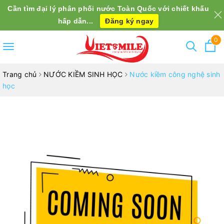
Cần tìm đại lý phân phối nước Toàn Quốc với chiết khấu
hấp dẫn...
Đăng ký ngay
0
Toggle
navigation
Trang chủ
NƯỚC KIỀM SINH HỌC
Nước kiềm công nghệ sinh
học