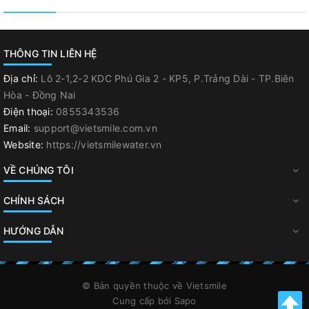
THÔNG TIN LIÊN HỆ
Địa chỉ:
Lô 2-1,2-2 KDC Phú Gia 2 - KP5, P.Trảng Dài - TP.Biên
Hòa - Đồng Nai
Điện thoại:
0855343536
Email:
support@vietsmile.com.vn
Website:
https://vietsmilewater.vn
VỀ CHÚNG TÔI
CHÍNH SÁCH
HƯỚNG DẪN
© Bản quyền thuộc về
Vietsmile
Cung cấp bởi
Sapo