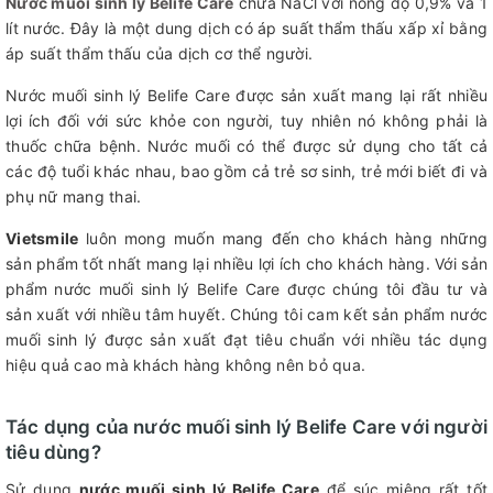
Nước muối sinh lý Belife Care
chứa NaCl với nồng độ 0,9% và 1
lít nước. Đây là một dung dịch có áp suất thẩm thấu xấp xỉ bằng
áp suất thẩm thấu của dịch cơ thể người.
Nước muối sinh lý Belife Care được sản xuất mang lại rất nhiều
lợi ích đối với sức khỏe con người, tuy nhiên nó không phải là
thuốc chữa bệnh. Nước muối có thể được sử dụng cho tất cả
các độ tuổi khác nhau, bao gồm cả trẻ sơ sinh, trẻ mới biết đi và
phụ nữ mang thai.
Vietsmile
luôn mong muốn mang đến cho khách hàng những
sản phẩm tốt nhất mang lại nhiều lợi ích cho khách hàng. Với sản
phẩm nước muối sinh lý Belife Care được chúng tôi đầu tư và
sản xuất với nhiều tâm huyết. Chúng tôi cam kết sản phẩm nước
muối sinh lý được sản xuất đạt tiêu chuẩn với nhiều tác dụng
hiệu quả cao mà khách hàng không nên bỏ qua.
Tác dụng của nước muối sinh lý Belife Care với người
tiêu dùng?
Sử dụng
nước muối sinh lý Belife Care
để súc miệng rất tốt