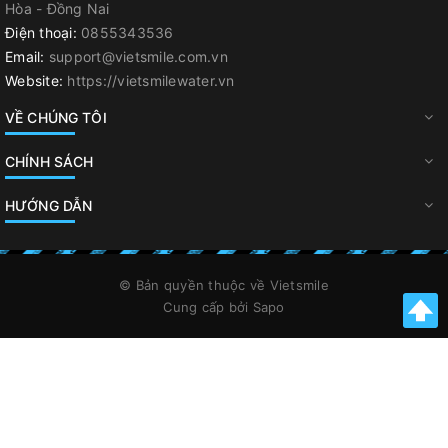
Hòa - Đồng Nai
Điện thoại:
0855343536
Email:
support@vietsmile.com.vn
Website:
https://vietsmilewater.vn
VỀ CHÚNG TÔI
CHÍNH SÁCH
HƯỚNG DẪN
© Bản quyền thuộc về
Vietsmile
Cung cấp bởi
Sapo