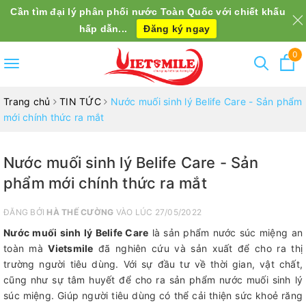
Cần tìm đại lý phân phối nước Toàn Quốc với chiết khấu
hấp dẫn...
Đăng ký ngay
0
Toggle
navigation
Trang chủ
TIN TỨC
Nước muối sinh lý Belife Care - Sản phẩm
mới chính thức ra mắt
Nước muối sinh lý Belife Care - Sản
phẩm mới chính thức ra mắt
ĐĂNG BỞI
HÀ THẾ CƯỜNG
VÀO LÚC 27/05/2022
Nước muối sinh lý Belife Care
là sản phẩm nước súc miệng an
toàn mà
Vietsmile
đã nghiên cứu và sản xuất để cho ra thị
trường người tiêu dùng. Với sự đầu tư về thời gian, vật chất,
cũng như sự tâm huyết để cho ra sản phẩm nước muối sinh lý
súc miệng. Giúp người tiêu dùng có thể cải thiện sức khoẻ răng