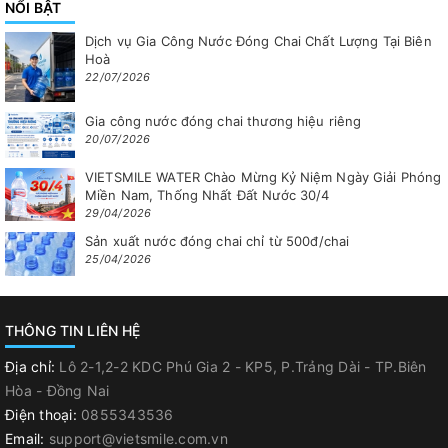
NỔI BẬT
Dịch vụ Gia Công Nước Đóng Chai Chất Lượng Tại Biên
Hoà
22/07/2026
Gia công nước đóng chai thương hiệu riêng
20/07/2026
VIETSMILE WATER Chào Mừng Kỷ Niệm Ngày Giải Phóng
Miền Nam, Thống Nhất Đất Nước 30/4
29/04/2026
Sản xuất nước đóng chai chỉ từ 500đ/chai
25/04/2026
THÔNG TIN LIÊN HỆ
Địa chỉ:
Lô 2-1,2-2 KDC Phú Gia 2 - KP5, P.Trảng Dài - TP.Biên
Hòa - Đồng Nai
Điện thoại:
0855343536
Email:
support@vietsmile.com.vn