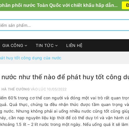
 phân phối nước Toàn Quốc với chiết khấu hấp dẫn...
Đ
GIA CÔNG
TIN TỨC
LIÊN HỆ
át huy tốt công dụng của nước
nước như thế nào để phát huy tốt công 
I
HÀ THẾ CƯỜNG
VÀO LÚC 10/05/2022
ếm 60% trong cơ thể con người và đóng một vai trò rất quan tr
 quả. Quả thực, chúng ta đều nhận thức được tầm quan trọng v
g nước. Nhưng không phải ai uống nhiều nước cũng tốt cũng giúp
áy, cần nạp nguyên liệu kịp thời để có thể duy trì và vận hành c
khoảng 1.5 lít – 2 lít nước trong một ngày. Nếu uống quá ít sẽ l