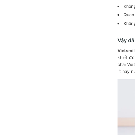
Không
Quan 
Không
Vậy đâ
Vietsmi
khiết đó
chai Vie
lít hay n