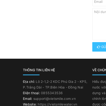
GỬ
THÔNG TIN LIÊN HỆ
VỀ CHÚ
Địa chỉ:
Lô 2-1,2-2 KDC Phú Gia 2 - KP5,
Hiểu đượ
P.Trảng Dài - TP.Biên Hòa - Đồng Nai
nước với
Điện thoại:
0855343536
dựng và 
Email:
support@vietsmile.com.vn
chính lò
Website:
https://vietsmilewater.vn
được cố