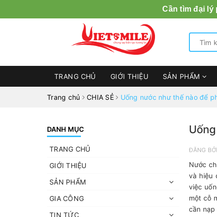
Cần tìm đại lý
TRANG CHỦ
GIỚI THIỆU
SẢN PHẨM
Trang chủ
CHIA SẺ
Uống nước như thế nào để ph
Uống 
DANH MỤC
TRANG CHỦ
ĐĂNG BỞ
Nước chi
GIỚI THIỆU
và hiệu
SẢN PHẨM
việc uốn
một cỗ m
GIA CÔNG
cần nạp 
TIN TỨC