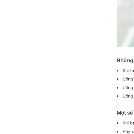
Những 
Khi t
Uống 
Uống 
Uống 
Một số
Khi b
Hãy c