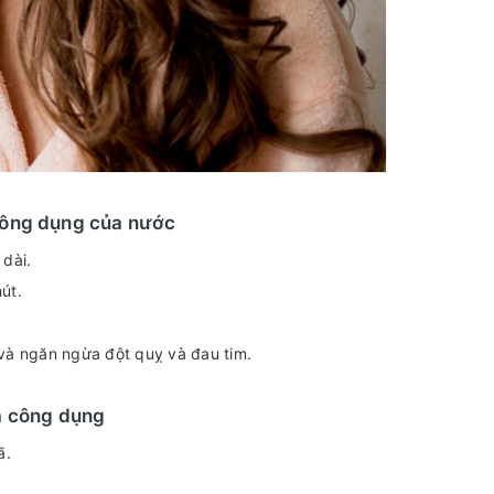
công dụng của nước
 dài.
hút.
 và ngăn ngừa đột quỵ và đau tim.
a công dụng
ã.