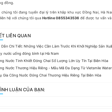
ng đồng.
 chúng tôi đang tuyển đại lý trên khắp khu vực Đồng Nai, Hà Na
liên hệ với chúng tôi qua
Hotline 0855343536
để được tư vấn và 
IẾT LIÊN QUAN
 Dẫn Chi Tiết: Những Việc Cần Làm Trước Khi Khởi Nghiệp Sản Xu
ty nước uống đóng bình tại Hà Nam
ng Nước Tinh Khiết Đóng Chai Số Lượng Lớn Uy Tín Tại Biên Hòa
ông Nước Thương Hiệu Riêng - Mẫu Mã Đa Dạng Từ Vietsmile Water
ụ Gia Công Nước Đóng Chai Thương Hiệu Riêng Tại Biên Hòa
BÌNH LUẬN CỦA BẠN: