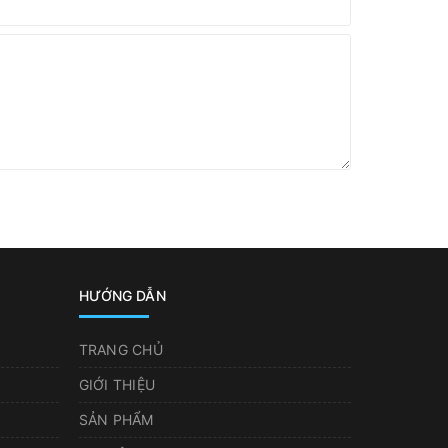
HƯỚNG DẪN
TRANG CHỦ
GIỚI THIỆU
SẢN PHẨM