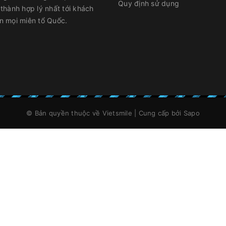
Quy định sử dụng
 thành hợp lý nhất tới khách
n mọi miên tổ Quốc.
© Bản quyền thuộc về
Vietsmile
|
Cung cấp bởi
Sapo