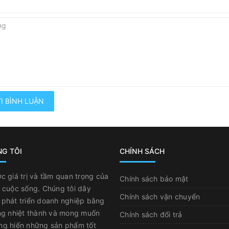
I BÌNH LUẬN
NG TÔI
CHÍNH SÁCH
c giá trị và tầm quan trọng của
Chính sách bảo mật
 cuộc sống. Chúng tôi dây
Chính sách vận chuyển
phát triển doanh nghiệp bằng
ng nhiệt thành và mong muốn
Chính sách đổi trả
ng hiến những sản phẩm tốt