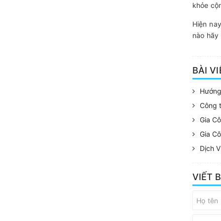
khỏe cộ
Hiện nay
nào hãy 
BÀI V
Hướng
Công 
Gia Cô
Gia C
Dịch V
VIẾT 