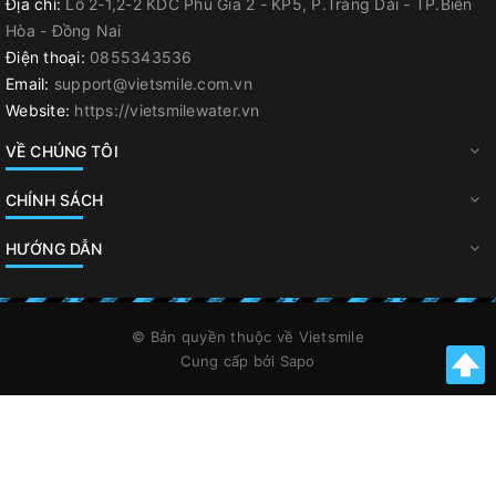
Địa chỉ:
Lô 2-1,2-2 KDC Phú Gia 2 - KP5, P.Trảng Dài - TP.Biên
Hòa - Đồng Nai
Điện thoại:
0855343536
Email:
support@vietsmile.com.vn
Website:
https://vietsmilewater.vn
VỀ CHÚNG TÔI
CHÍNH SÁCH
HƯỚNG DẪN
© Bản quyền thuộc về
Vietsmile
Cung cấp bởi
Sapo