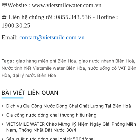
💬
Website : www.vietsmilewater.com.vn
☎
️ Liên hệ chúng tôi :0855.343.536 - Hotline :
1900.30.25
Email:
contact@vietsmile.com.vn
Tags :
giao hàng miễn phí Biên Hòa
,
giao nước nhanh Biên Hoà
,
Nước tinh hiết Vietsmile water Biên Hòa
,
nước uống có VAT Biên
Hòa
,
đại lý nước Biên Hòa
BÀI VIẾT LIÊN QUAN
Dịch vụ Gia Công Nước Đóng Chai Chất Lượng Tại Biên Hoà
Gia công nước đóng chai thương hiệu riêng
VIETSMILE WATER Chào Mừng Kỷ Niệm Ngày Giải Phóng Miền
Nam, Thống Nhất Đất Nước 30/4
Sản xuất nước đóng chai chỉ từ 500đ/chai