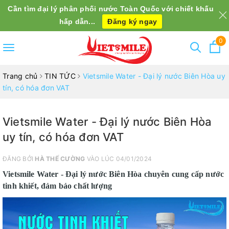
Cần tìm đại lý phân phối nước Toàn Quốc với chiết khấu
hấp dẫn...
Đăng ký ngay
0
Toggle
navigation
Trang chủ
TIN TỨC
Vietsmile Water - Đại lý nước Biên Hòa uy
tín, có hóa đơn VAT
Vietsmile Water - Đại lý nước Biên Hòa
uy tín, có hóa đơn VAT
ĐĂNG BỞI
HÀ THẾ CƯỜNG
VÀO LÚC 04/01/2024
Vietsmile Water - Đại lý nước Biên Hòa chuyên cung cấp nước
tinh khiết, đảm bảo chất lượng