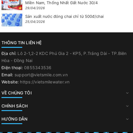
Miền Nam, Thống Nhất Đất Nước 30/4
29/04/2026
Sản xuất nước đóng chai chỉ từ 500đ/chai
25/04/2026
THÔNG TIN LIÊN HỆ
Địa chỉ:
Lô 2-1,2-2 KDC Phú Gia 2 - KP5, P.Trảng Dài - TP.Biên
Hòa - Đồng Nai
Điện thoại:
0855343536
Email:
support@vietsmile.com.vn
Website:
https://vietsmilewater.vn
VỀ CHÚNG TÔI
CHÍNH SÁCH
HƯỚNG DẪN