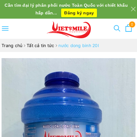
Cần tìm đại lý phân phối nước Toàn Quốc với chiết khấu
hấp dẫn...
Đăng ký ngay
0
Toggle
navigation
Trang chủ
Tất cả tin tức
nước dong binh 20l