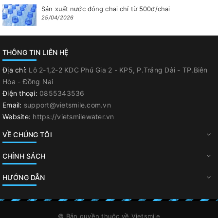
Sản xuất nước đóng chai chỉ từ 500đ/chai
25/04/2026
THÔNG TIN LIÊN HỆ
Địa chỉ:
Lô 2-1,2-2 KDC Phú Gia 2 - KP5, P.Trảng Dài - TP.Biên
Hòa - Đồng Nai
Điện thoại:
0855343536
Email:
support@vietsmile.com.vn
Website:
https://vietsmilewater.vn
VỀ CHÚNG TÔI
CHÍNH SÁCH
HƯỚNG DẪN
© Bản quyền thuộc về
Vietsmile