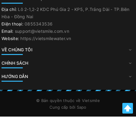
Địa chỉ:
Lô 2-1,2-2 KDC Phú Gia 2 - KP5, P.Trảng Dài - TP.Biên
Hòa - Đồng Nai
Điện thoại:
0855343536
Email:
support@vietsmile.com.vn
Website:
https://vietsmilewater.vn
VỀ CHÚNG TÔI
CHÍNH SÁCH
HƯỚNG DẪN
© Bản quyền thuộc về
Vietsmile
Cung cấp bởi
Sapo