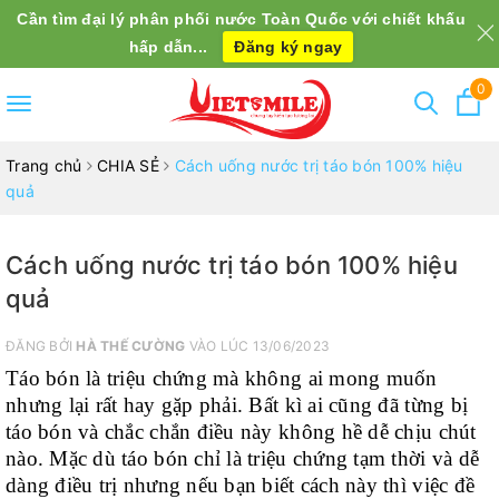
Cần tìm đại lý phân phối nước Toàn Quốc với chiết khấu
hấp dẫn...
Đăng ký ngay
0
Toggle
navigation
Trang chủ
CHIA SẺ
Cách uống nước trị táo bón 100% hiệu
quả
Cách uống nước trị táo bón 100% hiệu
quả
ĐĂNG BỞI
HÀ THẾ CƯỜNG
VÀO LÚC 13/06/2023
Táo bón là triệu chứng mà không ai mong muốn
nhưng lại rất hay gặp phải. Bất kì ai cũng đã từng bị
táo bón và chắc chắn điều này không hề dễ chịu chút
nào. Mặc dù táo bón chỉ là triệu chứng tạm thời và dễ
dàng điều trị nhưng nếu bạn biết cách này thì việc đề