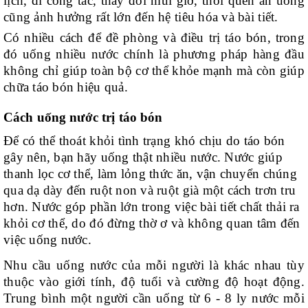
lịch, đi công tác, thay đổi múi giờ, thói quen ăn uống
cũng ảnh hưởng rất lớn đến hệ tiêu hóa và bài tiết.
Có nhiều cách để đề phòng và điều trị táo bón, trong
đó uống nhiều nước chính là phương pháp hàng đầu
không chỉ giúp toàn bộ cơ thể khỏe mạnh mà còn giúp
chữa táo bón hiệu quả.
Cách uống nước trị táo bón
Để có thể thoát khỏi tình trạng khó chịu do táo bón
gây nên, bạn hãy uống thật nhiều nước. Nước giúp
thanh lọc cơ thể, làm lỏng thức ăn, vận chuyển chúng
qua dạ dày đến ruột non và ruột già một cách trơn tru
hơn. Nước góp phần lớn trong việc bài tiết chất thải ra
khỏi cơ thể, do đó đừng thờ ơ và không quan tâm đến
việc uống nước.
Nhu cầu uống nước của mỗi người là khác nhau tùy
thuộc vào giới tính, độ tuổi và cường độ hoạt động.
Trung bình một người cần uống từ 6 - 8 ly nước mỗi