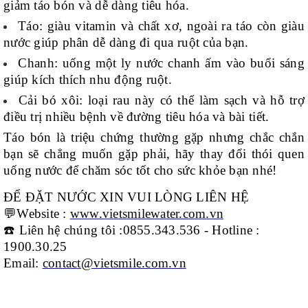
giảm táo bón và dễ dàng tiêu hóa.
Táo: giàu vitamin và chất xơ, ngoài ra táo còn giàu
nước giúp phân dễ dàng đi qua ruột của bạn.
Chanh: uống một ly nước chanh ấm vào buổi sáng
giúp kích thích nhu động ruột.
Cải bó xôi: loại rau này có thể làm sạch và hỗ trợ
điều trị nhiều bệnh về đường tiêu hóa và bài tiết.
Táo bón là triệu chứng thường gặp nhưng chắc chắn
bạn sẽ chẳng muốn gặp phải, hãy thay đổi thói quen
uống nước để chăm sóc tốt cho sức khỏe bạn nhé!
ĐỂ ĐẶT NƯỚC XIN VUI LÒNG LIÊN HỆ
💬Website :
www.vietsmilewater.com.vn
☎
️ Liên hệ chúng tôi :0855.343.536 - Hotline :
1900.30.25
Email:
contact@vietsmile.com.vn