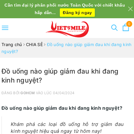
Cần tìm đại lý phân phối nước Toàn Quốc với chiết khấu
hấp dẫn...
Đăng ký ngay
0
Toggle
navigation
Trang chủ
CHIA SẺ
Đồ uống nào giúp giảm đau khi đang kinh
nguyệt?
Đồ uống nào giúp giảm đau khi đang
kinh nguyệt?
ĐĂNG BỞI
GOHCM
VÀO LÚC 04/04/2024
Đồ uống nào giúp giảm đau khi đang kinh nguyệt?
Khám phá các loại đồ uống hỗ trợ giảm đau
kinh nguyệt hiệu quả ngay từ hôm nay!