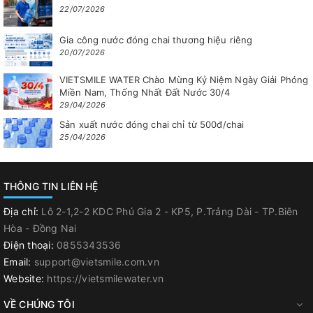
22/07/2026
Gia công nước đóng chai thương hiệu riêng
20/07/2026
VIETSMILE WATER Chào Mừng Kỷ Niệm Ngày Giải Phóng
Miền Nam, Thống Nhất Đất Nước 30/4
29/04/2026
Sản xuất nước đóng chai chỉ từ 500đ/chai
25/04/2026
THÔNG TIN LIÊN HỆ
Địa chỉ:
Lô 2-1,2-2 KDC Phú Gia 2 - KP5, P.Trảng Dài - TP.Biên
Hòa - Đồng Nai
Điện thoại:
0855343536
Email:
support@vietsmile.com.vn
Website:
https://vietsmilewater.vn
VỀ CHÚNG TÔI