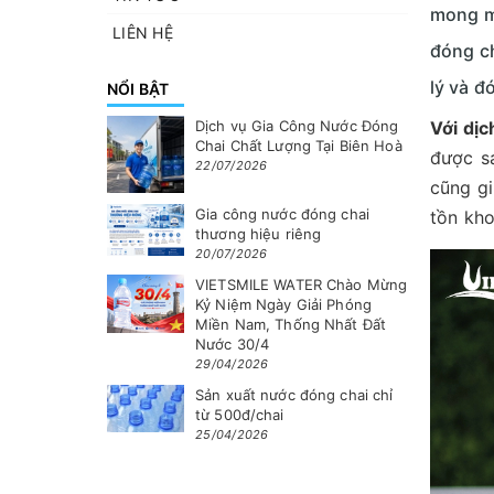
mong m
LIÊN HỆ
đóng ch
lý và đ
NỔI BẬT
Dịch vụ Gia Công Nước Đóng
Với dịc
Chai Chất Lượng Tại Biên Hoà
được sả
22/07/2026
cũng gi
Gia công nước đóng chai
tồn kho
thương hiệu riêng
20/07/2026
VIETSMILE WATER Chào Mừng
Kỷ Niệm Ngày Giải Phóng
Miền Nam, Thống Nhất Đất
Nước 30/4
29/04/2026
Sản xuất nước đóng chai chỉ
từ 500đ/chai
25/04/2026