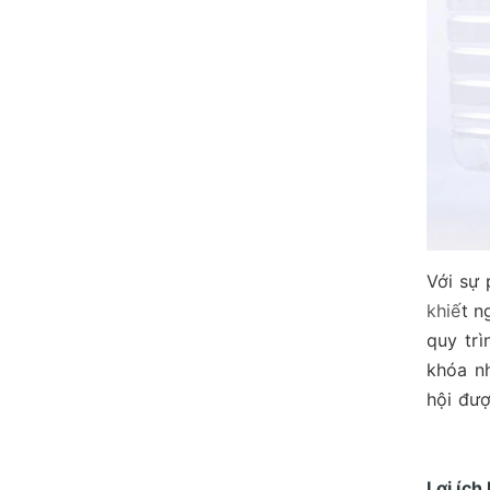
Với sự 
khiế
t n
quy trì
khóa nh
hội đượ
Lợi ích