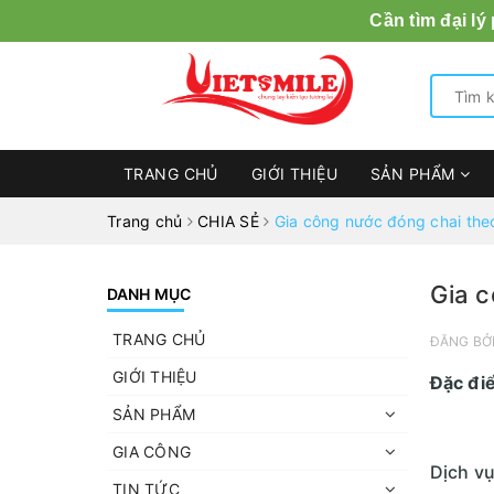
Cần tìm đại lý
TRANG CHỦ
GIỚI THIỆU
SẢN PHẨM
Trang chủ
CHIA SẺ
Gia công nước đóng chai theo
Gia c
DANH MỤC
TRANG CHỦ
ĐĂNG BỞ
GIỚI THIỆU
Đặc đi
SẢN PHẨM
GIA CÔNG
Dịch vụ
TIN TỨC