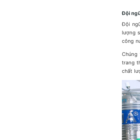
Đội ngũ
Đội ngũ
lượng s
công nư
Chúng 
trang t
chất lư