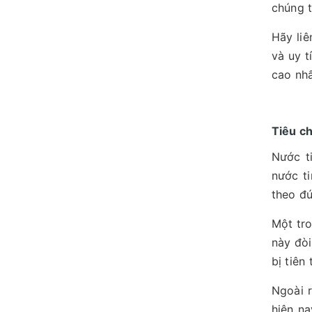
chúng 
Hãy liê
và uy t
cao nhấ
Tiêu ch
Nước t
nước ti
theo đú
Một tro
này đòi
bị tiên
Ngoài 
hiện na