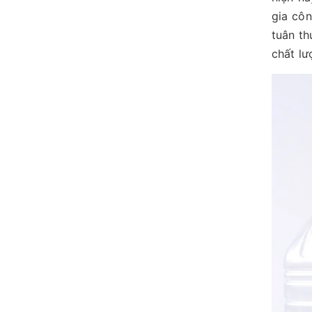
gia côn
tuân th
chất lư