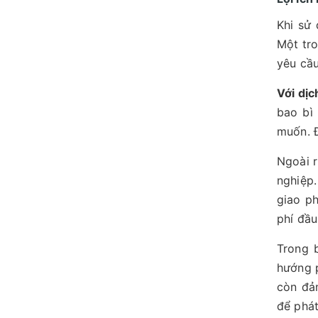
Khi sử
Một tro
yêu cầu
Với dịc
bao bì
muốn. Đ
Ngoài r
nghiệp
giao ph
phí đầu
Trong 
hướng p
còn đả
để phát