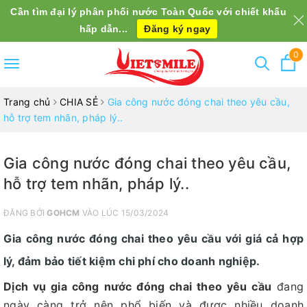
Cần tìm đại lý phân phối nước Toàn Quốc với chiết khấu
hấp dẫn...
Đăng ký ngay
0
Toggle
navigation
Trang chủ
CHIA SẺ
Gia công nước đóng chai theo yêu cầu,
hỗ trợ tem nhãn, pháp lý..
Gia công nước đóng chai theo yêu cầu,
hỗ trợ tem nhãn, pháp lý..
ĐĂNG BỞI
GOHCM
VÀO LÚC 15/03/2024
Gia công nước đóng chai theo yêu cầu với giá cả hợp
lý, đảm bảo tiết kiệm chi phí cho doanh nghiệp.
Dịch vụ gia công nước đóng chai theo yêu cầu
đang
ngày càng trở nên phổ biến và được nhiều doanh