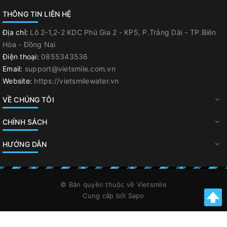
THÔNG TIN LIÊN HỆ
Địa chỉ:
Lô 2-1,2-2 KDC Phú Gia 2 - KP5, P.Trảng Dài - TP.Biên
Hòa - Đồng Nai
Điện thoại:
0855343536
Email:
support@vietsmile.com.vn
Website:
https://vietsmilewater.vn
VỀ CHÚNG TÔI
CHÍNH SÁCH
HƯỚNG DẪN
© Bản quyền thuộc về
Vietsmile
Cung cấp bởi
Sapo