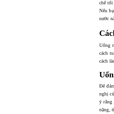
chế tối
Nếu bạ
nước n
Các
Uống n
cách t
cách l
Uốn
Để đảm
nghị c
ý rằng
nặng, t