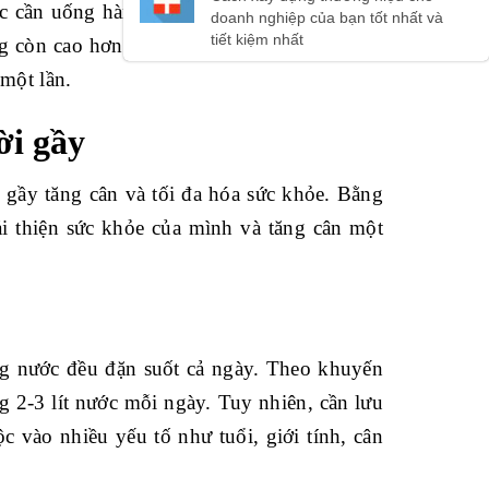
c cần uống hàng ngày là khoảng 2,5 - 3 lít.
g còn cao hơn nữa. Bạn nên chia đều lượng
một lần.
ời gầy
gầy tăng cân và tối đa hóa sức khỏe. Bằng
i thiện sức khỏe của mình và tăng cân một
g nước đều đặn suốt cả ngày. Theo khuyến
2-3 lít nước mỗi ngày. Tuy nhiên, cần lưu
 vào nhiều yếu tố như tuổi, giới tính, cân