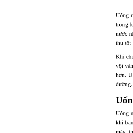
Uống n
trong 
nước n
thu tốt
Khi ch
vội vàn
hơn. U
dưỡng.
Uốn
Uống n
khi bạn
máy tín