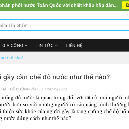
 phân phối nước Toàn Quốc với chiết khấu hấp dẫn...
Đ
GIA CÔNG
TIN TỨC
LIÊN HỆ
như thế nào?
 gầy cần chế độ nước như thế nào?
I
HÀ THẾ CƯỜNG
VÀO LÚC 24/05/2023
 uống đủ nước là quan trọng đối với tất cả mọi người,
 nước hơn so với những người có cân nặng bình thường 
i thiện sức khỏe của người gầy là tăng cường chế độ u
g nước đúng cách như thế nào?