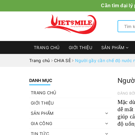
Cần tìm đại lý
TRANG CHỦ
GIỚI THIỆU
SẢN PHẨM
Trang chủ
CHIA SẺ
Người gầy cần chế độ nước 
Người
DANH MỤC
TRANG CHỦ
ĐĂNG BỞ
Mặc dù
GIỚI THIỆU
dễ mất
SẢN PHẨM
giúp cả
độ uốn
GIA CÔNG
TIN TỨC