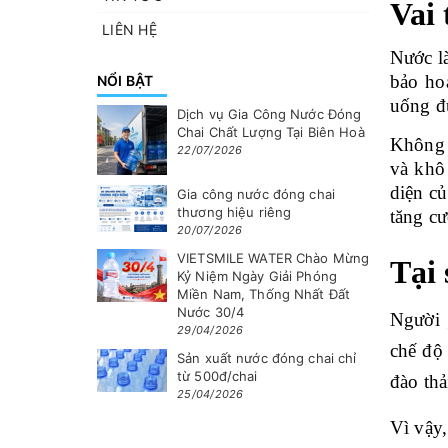
Vai 
LIÊN HỆ
Nước là
bảo hoạ
NỔI BẬT
uống đủ
Dịch vụ Gia Công Nước Đóng
Chai Chất Lượng Tại Biên Hoà
Không 
22/07/2026
và khô
diện củ
Gia công nước đóng chai
thương hiệu riêng
tăng cư
20/07/2026
VIETSMILE WATER Chào Mừng
Tại
Kỷ Niệm Ngày Giải Phóng
Miền Nam, Thống Nhất Đất
Nước 30/4
Người 
29/04/2026
chế độ 
Sản xuất nước đóng chai chỉ
từ 500đ/chai
đào thả
25/04/2026
Vì vậy