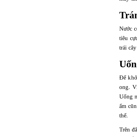
Trá
Nước c
tiêu c
trái câ
Uốn
Để khở
ong. V
Uống nư
ấm cũn
thể.
Trên đ