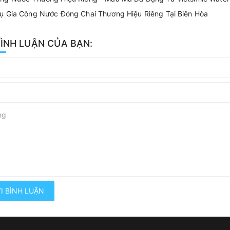
ụ Gia Công Nước Đóng Chai Thương Hiệu Riêng Tại Biên Hòa
BÌNH LUẬN CỦA BẠN:
I BÌNH LUẬN