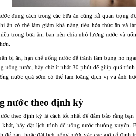
ước đúng cách trong các bữa ăn cũng rất quan trọng đố
khi ăn có thể làm giảm khả năng tiêu hóa thức ăn và l
hiều trong bữa ăn, bạn nên chia nhỏ lượng nước và uốn
 hơn.
uẩn bị ăn, hạn chế uống nước để tránh làm bụng no ngan
g uống nước, hãy chờ ít nhất 30 phút để giúp quá trình 
ống nước quá sớm có thể làm loãng dịch vị và ảnh hưở
g nước theo định kỳ
ước theo định kỳ là cách tốt nhất để đảm bảo rằng bạn
 khát, hãy đặt lịch trình để uống nước thường xuyên. B
h để bàn, hoặc đặt lịch uống nước vào các giờ cố định t