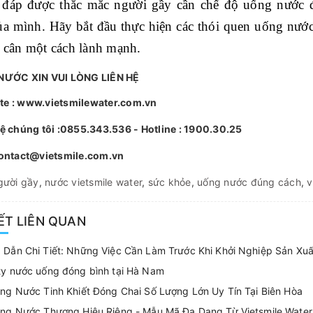
i đáp được thắc mắc người gầy cần chế độ uống nước 
ủa mình. Hãy bắt đầu thực hiện các thói quen uống nước
g cân một cách lành mạnh.
NƯỚC XIN VUI LÒNG LIÊN HỆ
te : www.vietsmilewater.com.vn
hệ chúng tôi :0855.343.536 - Hotline : 1900.30.25
contact@vietsmile.com.vn
gười gầy
,
nước vietsmile water
,
sức khỏe
,
uống nước đúng cách
,
v
IẾT LIÊN QUAN
 Dẫn Chi Tiết: Những Việc Cần Làm Trước Khi Khởi Nghiệp Sản Xu
ty nước uống đóng bình tại Hà Nam
ng Nước Tinh Khiết Đóng Chai Số Lượng Lớn Uy Tín Tại Biên Hòa
ông Nước Thương Hiệu Riêng - Mẫu Mã Đa Dạng Từ Vietsmile Water