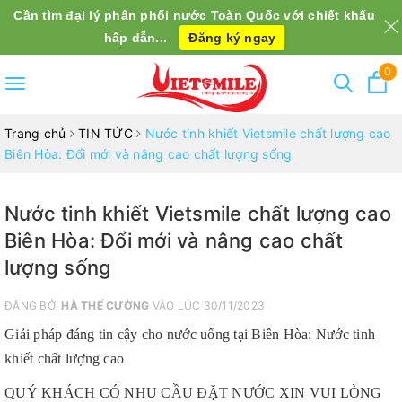
Cần tìm đại lý phân phối nước Toàn Quốc với chiết khấu
hấp dẫn...
Đăng ký ngay
0
Toggle
navigation
Trang chủ
TIN TỨC
Nước tinh khiết Vietsmile chất lượng cao
Biên Hòa: Đổi mới và nâng cao chất lượng sống
Nước tinh khiết Vietsmile chất lượng cao
Biên Hòa: Đổi mới và nâng cao chất
lượng sống
ĐĂNG BỞI
HÀ THẾ CƯỜNG
VÀO LÚC 30/11/2023
Giải pháp đáng tin cậy cho nước uống tại Biên Hòa: Nước tinh
khiết chất lượng cao
QUÝ KHÁCH CÓ NHU CẦU ĐẶT NƯỚC XIN VUI LÒNG