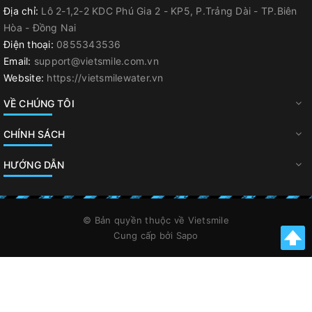
Địa chỉ:
Lô 2-1,2-2 KDC Phú Gia 2 - KP5, P.Trảng Dài - TP.Biên
Hòa - Đồng Nai
Điện thoại:
0855343536
Email:
support@vietsmile.com.vn
Website:
https://vietsmilewater.vn
VỀ CHÚNG TÔI
CHÍNH SÁCH
HƯỚNG DẪN
© Bản quyền thuộc về
Vietsmile
Cung cấp bởi
Sapo