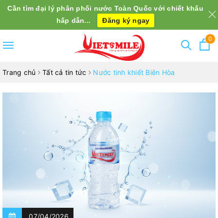
Cần tìm đại lý phân phối nước Toàn Quốc với chiết khấu
hấp dẫn...
Đăng ký ngay
0
Toggle
navigation
Trang chủ
Tất cả tin tức
Nước tinh khiết Biên Hòa
07/04/2026