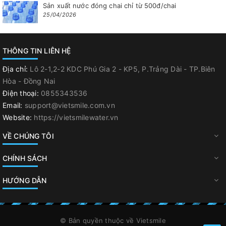
Sản xuất nước đóng chai chỉ từ 500đ/chai
25/04/2026
THÔNG TIN LIÊN HỆ
Địa chỉ:
Lô 2-1,2-2 KDC Phú Gia 2 - KP5, P.Trảng Dài - TP.Biên
Hòa - Đồng Nai
Điện thoại:
0855343536
Email:
support@vietsmile.com.vn
Website:
https://vietsmilewater.vn
VỀ CHÚNG TÔI
CHÍNH SÁCH
HƯỚNG DẪN
© Bản quyền thuộc về
Vietsmile