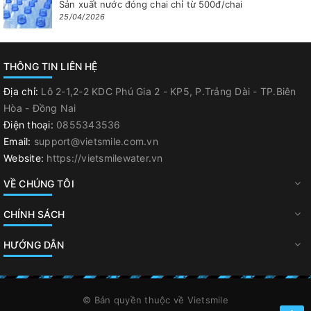
Sản xuất nước đóng chai chỉ từ 500đ/chai
25/04/2026
THÔNG TIN LIÊN HỆ
Địa chỉ:
Lô 2-1,2-2 KDC Phú Gia 2 - KP5, P.Trảng Dài - TP.Biên
Hòa - Đồng Nai
Điện thoại:
0855343536
Email:
support@vietsmile.com.vn
Website:
https://vietsmilewater.vn
VỀ CHÚNG TÔI
CHÍNH SÁCH
HƯỚNG DẪN
© Bản quyền thuộc về
Vietsmile