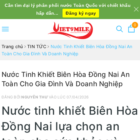
Cần tìm đại lý phân phối nước Toàn Quốc với chiết khấu
hấp dẫn...
Đăng ký ngay
0
Toggle
navigation
Trang chủ
TIN TỨC
Nước Tinh Khiết Biên Hòa Đồng Nai An
Toàn Cho Gia Đình Và Doanh Nghiệp
Nước Tinh Khiết Biên Hòa Đồng Nai An
Toàn Cho Gia Đình Và Doanh Nghiệp
ĐĂNG BỞI
NGUYỄN THƯ
VÀO LÚC 07/04/2026
Nước tinh khiết Biên Hòa
Đồng Nai lựa chọn an