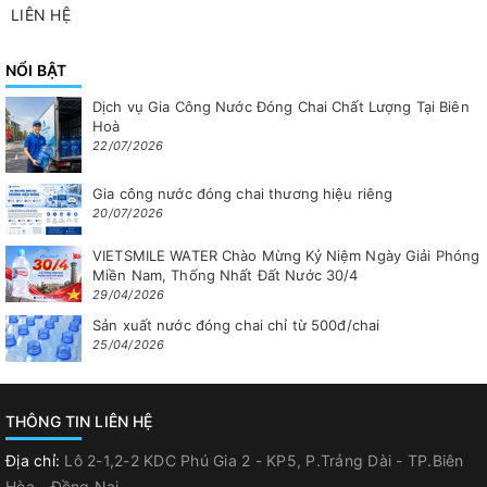
LIÊN HỆ
NỔI BẬT
Dịch vụ Gia Công Nước Đóng Chai Chất Lượng Tại Biên
Hoà
22/07/2026
Gia công nước đóng chai thương hiệu riêng
20/07/2026
VIETSMILE WATER Chào Mừng Kỷ Niệm Ngày Giải Phóng
Miền Nam, Thống Nhất Đất Nước 30/4
29/04/2026
Sản xuất nước đóng chai chỉ từ 500đ/chai
25/04/2026
THÔNG TIN LIÊN HỆ
Địa chỉ:
Lô 2-1,2-2 KDC Phú Gia 2 - KP5, P.Trảng Dài - TP.Biên
Hòa - Đồng Nai