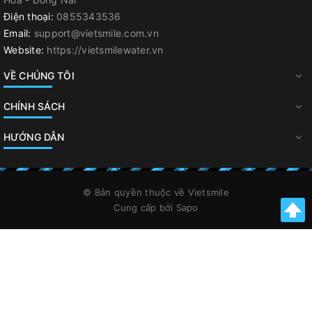
Điện thoại:
0855343536
Email:
support@vietsmile.com.vn
Website:
https://vietsmilewater.vn
VỀ CHÚNG TÔI
CHÍNH SÁCH
HƯỚNG DẪN
© Bản quyền thuộc về
Vietsmile
Cung cấp bởi
Sapo