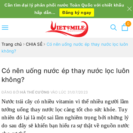
Cần tìm đại lý phân phối nước Toàn Quốc với chiết khấu
hấp dẫn...
Đăng ký ngay
0
Toggle
navigation
Trang chủ
CHIA SẺ
Có nên uống nước ép thay nước lọc luôn
không?
Có nên uống nước ép thay nước lọc luôn
không?
ĐĂNG BỞI
HÀ THẾ CƯỜNG
VÀO LÚC 31/07/2023
Nước trái cây có nhiều vitamin vì thế nhiều người lầm
tưởng uống thay nước lọc càng tốt cho sức khỏe. Tuy
nhiên đó lại là một sai lầm nghiêm trọng bởi những lý
do sau đây sẽ khiến bạn hiểu ra sự thật về nguồn nước