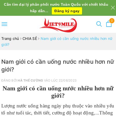
Cần tìm đại lý phân phối nước Toàn Quốc với chiết khấu
hấp dẫn...
Đăng ký ngay
0
Toggle
navigation
Trang chủ
CHIA SẺ
Nam giới có cần uống nước nhiều hơn nữ
giới?
Nam giới có cần uống nước nhiều hơn nữ
giới?
ĐĂNG BỞI
HÀ THẾ CƯỜNG
VÀO LÚC 22/08/2023
Nam giới có cần uống nước nhiều hơn nữ
giới?
Lượng nước uống hàng ngày phụ thuộc vào nhiều yếu
tố như tuổi tác, thời tiết, cường độ hoạt động,...Thông