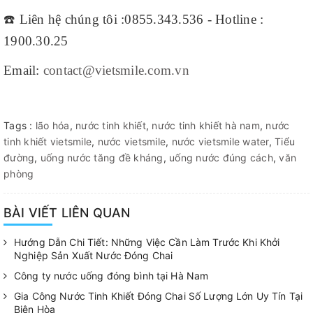
☎️
Liên hệ chúng tôi :0855.343.536 - Hotline :
1900.30.25
Email:
contact@vietsmile.com.vn
Tags :
lão hóa
,
nước tinh khiết
,
nước tinh khiết hà nam
,
nước
tinh khiết vietsmile
,
nước vietsmile
,
nước vietsmile water
,
Tiểu
đường
,
uống nước tăng đề kháng
,
uống nước đúng cách
,
văn
phòng
BÀI VIẾT LIÊN QUAN
Hướng Dẫn Chi Tiết: Những Việc Cần Làm Trước Khi Khởi
Nghiệp Sản Xuất Nước Đóng Chai
Công ty nước uống đóng bình tại Hà Nam
Gia Công Nước Tinh Khiết Đóng Chai Số Lượng Lớn Uy Tín Tại
Biên Hòa