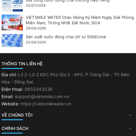
20/07/2026
VIETSMILE WATER Chào Mừng Kỷ Niệm Ngày Giải Phóng
Miền Nam, Thống Nhất Đất Nước 30/4
29/04/2026
Sản xuất nước đóng chai chỉ từ 500đ/chai
25/04/2026
THÔNG TIN LIÊN HỆ
Địa chỉ:
Lô 2-1,2-2 KDC Phú Gia 2 - KP5, P.Trảng Dài - TP.Biên
Hòa - Đồng Nai
Điện thoại:
0855343536
Email:
support@vietsmile.com.vn
Website:
https://vietsmilewater.vn
VỀ CHÚNG TÔI
CHÍNH SÁCH