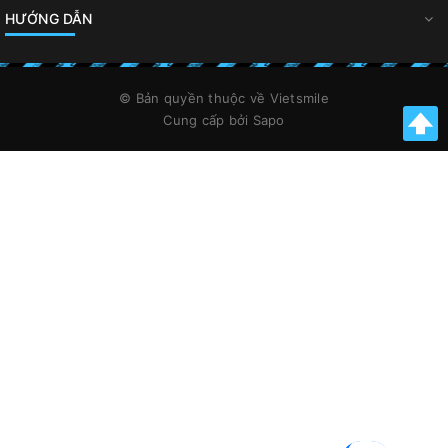
HƯỚNG DẪN
© Bản quyền thuộc về
Vietsmile
Cung cấp bởi
Sapo