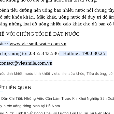
bệnh tiểu đường nên uống bao nhiêu nước nói chung tùy
ố sức khỏe khác,. Mặc khác, uống nước để duy trì độ ẩm
ằng những loại đồ uống nhiều calo khác cho dù bạn có 
HỆ VỚI CHÚNG TÔI ĐỂ ĐẶT NƯỚC
ite :
www.vietsmilewater.com.vn
n hệ chúng tôi :
0855.343.536
 - Hotline : 1900.30.25 
contact@vietsmile.com.vn
ước tinh khiết
,
nước tinh khiết vietsmile
,
sức khỏe
,
Tiểu đường
,
uố
IẾT LIÊN QUAN
 Dẫn Chi Tiết: Những Việc Cần Làm Trước Khi Khởi Nghiệp Sản Xu
ty nước uống đóng bình tại Hà Nam
ng Nước Tinh Khiết Đóng Chai Số Lượng Lớn Uy Tín Tại Biên Hòa