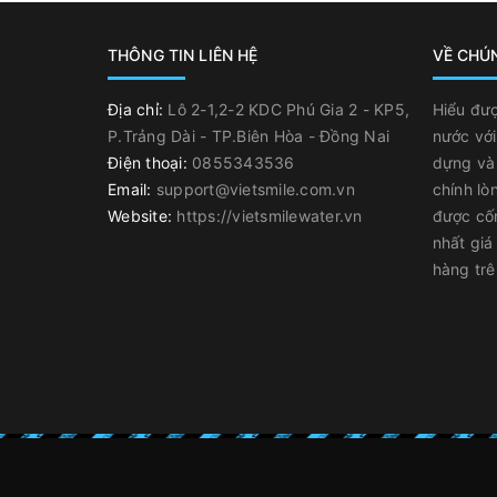
THÔNG TIN LIÊN HỆ
VỀ CHÚ
Địa chỉ:
Lô 2-1,2-2 KDC Phú Gia 2 - KP5,
Hiểu đượ
P.Trảng Dài - TP.Biên Hòa - Đồng Nai
nước với
Điện thoại:
0855343536
dựng và 
Email:
support@vietsmile.com.vn
chính lò
Website:
https://vietsmilewater.vn
được cố
nhất giá
hàng trê