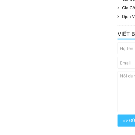
Gia C
Dịch V
VIẾT 
GỬ