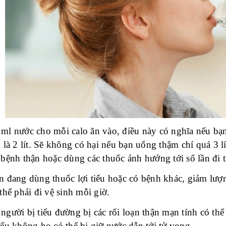
ml nước cho mỗi calo ăn vào, điều này có nghĩa nếu bạ
 là 2 lít. Sẽ không có hại nếu bạn uống thậm chí quá 3 
bệnh thận hoặc dùng các thuốc ảnh hưởng tới số lần đi t
n đang dùng thuốc lợi tiểu hoặc có bệnh khác, giảm lư
thể phải đi vệ sinh mỗi giờ.
gười bị tiểu đường bị các rối loạn thận mạn tính có th
ếu không họ có thể bị giữ nước dẫn tới tử vong.