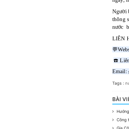
Người 
thông s
nước b
LIÊN 
💬
Webs
☎
️ Liê
Email:
Tags :
n
BÀI V
Hướng
Công 
Gia Cô