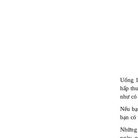
Uống 1
hấp thu
như có 
Nếu bạ
bạn có 
Những n
ngày, n