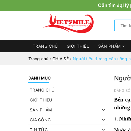
Cần tìm đại lý
TRANG CHỦ
GIỚI THIỆU
SẢN PHẨM
Trang chủ
CHIA SẺ
Người tiểu đường cần uống n
Người
DANH MỤC
TRANG CHỦ
ĐĂNG BỞ
Bên cạ
GIỚI THIỆU
những 
SẢN PHẨM
Nhữn
GIA CÔNG
TIN TỨC
Nước é