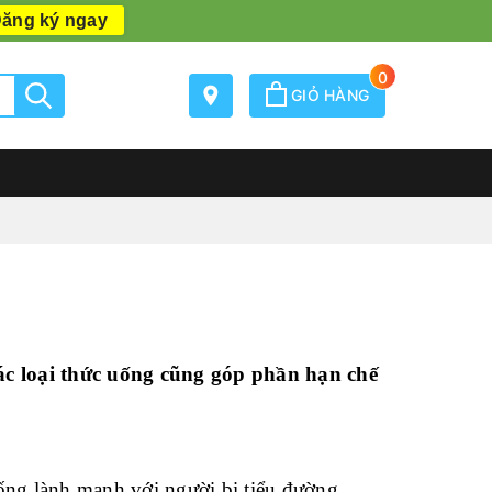
ăng ký ngay
0
GIỎ HÀNG
các loại thức uống cũng góp phần hạn chế
ống lành mạnh với người bị tiểu đường.