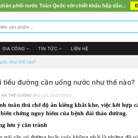
 phân phối nước Toàn Quốc với chiết khấu hấp dẫn...
Đ
GIA CÔNG
TIN TỨC
LIÊN HỆ
ước như thế nào?
 tiểu đường cần uống nước như thế nào?
I
HÀ THẾ CƯỜNG
VÀO LÚC 25/07/2023
nh tuân thủ chế độ ăn kiêng khắt khe, việc kết hợp 
biến chứng nguy hiểm của bệnh đái tháo đường.
g lưu ý cần tránh
p trái cây có đường hoặc cola không phải là những đồ u