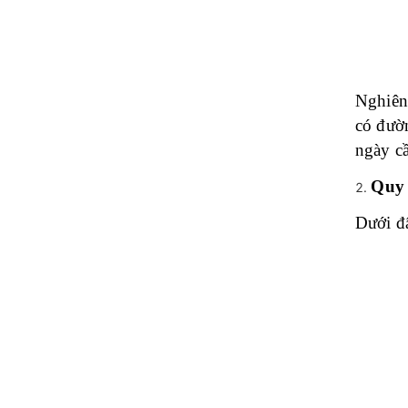
Nghiên 
có đườ
ngày cầ
Quy 
Dưới đâ